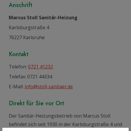
Anschrift
Marcus Stoll Sanitär-Heizung
Karlsburgstraße 4
76227 Karlsruhe
Kontakt
Telefon:
0721 41232
Telefax: 0721 44334
E-Mail:
info@stoll-sanitaer.de
Direkt für Sie vor Ort
Der Sanitär-Heizungsbetrieb von Marcus Stoll
befindet sich seit 1930 in der Karlsburgstraße 4 und