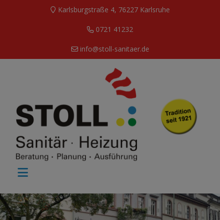
Karlsburgstraße 4, 76227 Karlsruhe
0721 41232
info@stoll-sanitaer.de