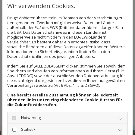
damit im Karlsruher Stadtteil Durlach.
Wir verwenden Cookies.
Für Ihr Navigationssystem geben Sie folgende
Einige Anbieter übermitteln im Rahmen von der Verarbeitung zu
Adresse ein:
den genannten Zwecken möglicherweise Daten an Länder
außerhalb der EU/ des EWR (Drittlanddatenübermittlung), z.B. in
Karlsburgstraße 4
die USA. Das Datenschutzniveau in diesen Ländern ist
möglicherweise nicht mit dem in den EU-/EWR-Ländern
76227 Karlsruhe
vergleichbar. Es besteht daher ein erhöhtes Risiko, dass
staatliche Behörden auf diese Daten zugreifen können. Weitere
Informationen zu Sicherheitsgarantien finden Sie in den
Datenschutzrichtlinien des jeweiligen Anbieters.
Indem Sie auf „ALLE ZULASSEN" klicken, stimmen Sie sowohl dem
Speichern und Abrufen von Informationen auf Ihrem Gerät (§ 25
Google Maps
Abs. 1 TDDDG) sowie der anschließenden Datenverarbeitung für
die nachfolgend dargestellten bzw. die von Ihnen ausgewählten
inaktiv
Verarbeitungszwecke zu (Art 6 Abs. 1 lit. a. DSGVO).
Eine bereits erteilte Zustimmung können Sie jederzeit
Aufgrund Ihrer Cookie-
über den links unten eingeblendeten Cookie-Button für
Einstellungen kann dieses Modul
die Zukunft widerrufen.
nicht geladen werden.
Wenn Sie dieses Modul sehen
möchten, passen Sie bitte Ihre
Notwendig
Cookie-Einstellungen
entsprechend an.
Statistik